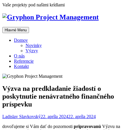
Skip
Vaše projekty pod našimi krídlami
to
content
Hlavné Menu
Domov
Novinky
Výzvy
O nás
Referencie
Kontakt
Výzva na predkladanie žiadostí o
poskytnutie nenávratného finančného
príspevku
Ladislav Slavkovský
22. apríla 2024
22. apríla 2024
dovoľujeme si Vám dať do pozornosti
pripravovanú
Výzvu na