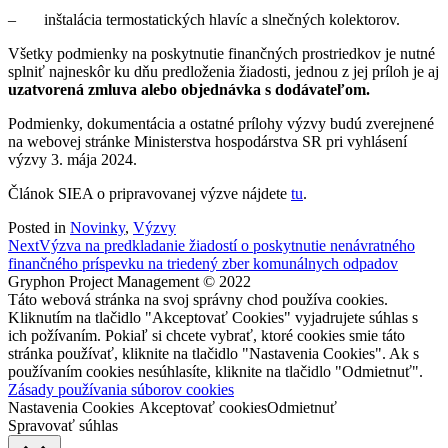
– inštalácia termostatických hlavíc a slnečných kolektorov.
Všetky podmienky na poskytnutie finančných prostriedkov je nutné
splniť najneskôr ku dňu predloženia žiadosti, jednou z jej príloh je aj
uzatvorená zmluva alebo objednávka s dodávateľom.
Podmienky, dokumentácia a ostatné prílohy výzvy budú zverejnené
na webovej stránke Ministerstva hospodárstva SR pri vyhlásení
výzvy 3. mája 2024.
Článok SIEA o pripravovanej výzve nájdete
tu
.
Posted in
Novinky
,
Výzvy
Post
Next
Výzva na predkladanie žiadostí o poskytnutie nenávratného
finančného príspevku na triedený zber komunálnych odpadov
navigation
Gryphon Project Management © 2022
Táto webová stránka na svoj správny chod používa cookies.
Kliknutím na tlačidlo "Akceptovať Cookies" vyjadrujete súhlas s
ich požívaním. Pokiaľ si chcete vybrať, ktoré cookies smie táto
stránka používať, kliknite na tlačidlo "Nastavenia Cookies". Ak s
používaním cookies nesúhlasíte, kliknite na tlačidlo "Odmietnuť".
Zásady používania súborov cookies
Nastavenia Cookies
Akceptovať cookies
Odmietnuť
Spravovať súhlas