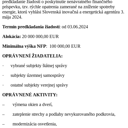
predkladanie žiadostí o poskytnutie nenávratného finančného
príspevku, tzv. rýchle opatrenia zamerané na zníženie spotreby
energie, ktorú vyhlási Slovenská inovačná a energetická agentúra 3.
mája 2024.
Termín predkladania žiadostí
: od 03.06.2024
Alokácia:
20 000 000,00 EUR
Minimálna výška NFP
: 100 000,00 EUR
OPRÁVNENÍ ŽIADATELIA:
· vybrané subjekty štátnej správy
· subjekty územnej samosprávy
· ostatné subjekty verejnej správy
OPRÁVNENÉ AKTIVITY:
– výmena okien a dverí,
– zateplenie strechy a podlahy nevykurovaného podkrovia,
– modernizácia osvetlenia,