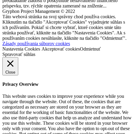
predkladanie žiadostí o poskytnutie nenávratného finančného
príspevku, tzv. rýchle opatrenia zamerané na zníženie...
Gryphon Project Management © 2022
Táto webová stránka na svoj správny chod používa cookies.
Kliknutím na tlačidlo "Akceptovať Cookies" vyjadrujete súhlas s
ich požívaním. Pokiaľ si chcete vybrať, ktoré cookies smie táto
stránka používať, kliknite na tlačidlo "Nastavenia Cookies". Ak s
používaním cookies nesúhlasíte, kliknite na tlačidlo "Odmietnuť".
Zásady používania súborov cookies
Nastavenia Cookies
Akceptovať cookies
Odmietnuť
Spravovať súhlas
Close
Privacy Overview
This website uses cookies to improve your experience while you
navigate through the website. Out of these, the cookies that are
categorized as necessary are stored on your browser as they are
essential for the working of basic functionalities of the website. We
also use third-party cookies that help us analyze and understand how
you use this website. These cookies will be stored in your browser
only with your consent. You also have the option to opt-out of these
cookies. But opting out of some of these cookies may affect your