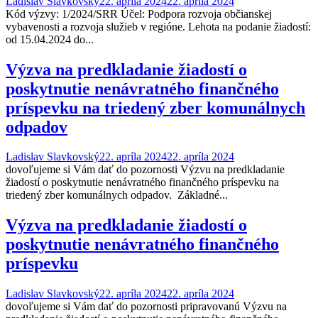
Ladislav Slavkovský
22. apríla 2024
22. apríla 2024
Kód výzvy: 1/2024/SRR Účel: Podpora rozvoja občianskej
vybavenosti a rozvoja služieb v regióne. Lehota na podanie žiadostí:
od 15.04.2024 do...
Výzva na predkladanie žiadostí o
poskytnutie nenávratného finančného
príspevku na triedený zber komunálnych
odpadov
Ladislav Slavkovský
22. apríla 2024
22. apríla 2024
dovoľujeme si Vám dať do pozornosti Výzvu na predkladanie
žiadostí o poskytnutie nenávratného finančného príspevku na
triedený zber komunálnych odpadov. Základné...
Výzva na predkladanie žiadostí o
poskytnutie nenávratného finančného
príspevku
Ladislav Slavkovský
22. apríla 2024
22. apríla 2024
dovoľujeme si Vám dať do pozornosti pripravovanú Výzvu na