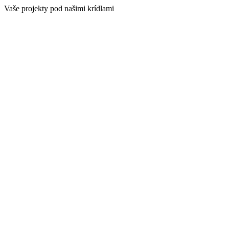
Skip
Vaše projekty pod našimi krídlami
to
content