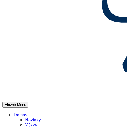
Hlavné Menu
Domov
Novinky
Výzvy